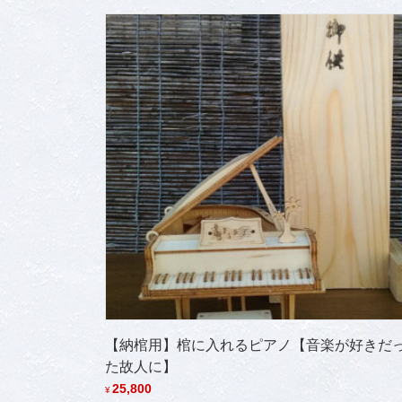
【納棺用】棺に入れるピアノ【音楽が好きだ
た故人に】
25,800
¥