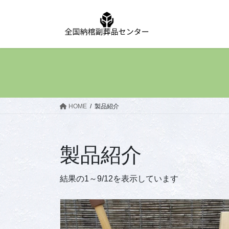
コ
ナ
ン
ビ
テ
ゲ
ン
ー
ツ
シ
へ
ョ
ス
ン
キ
に
ッ
移
HOME
製品紹介
プ
動
製品紹介
新
結果の1～9/12を表示しています
し
い
順