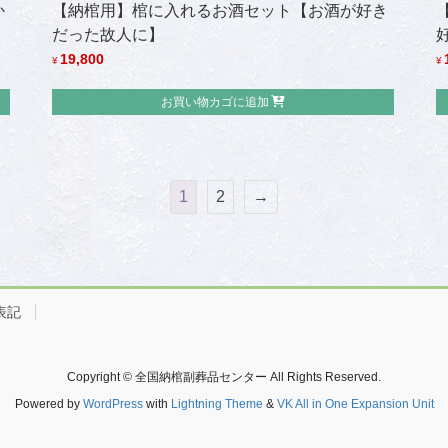
か
【納棺用】棺に入れるお酒セット【お酒が好き
だった故人に】
19,800
¥
¥
お買い物カゴに追加
1
2
→
表記
Copyright © 全国納棺副葬品センター All Rights Reserved.
Powered by
WordPress
with
Lightning Theme
&
VK All in One Expansion Unit