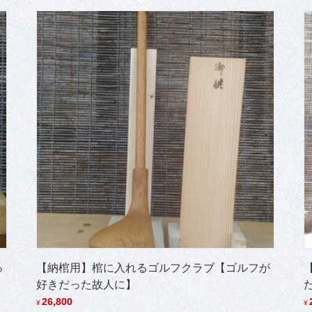
っ
【納棺用】棺に入れるゴルフクラブ【ゴルフが
好きだった故人に】
26,800
¥
¥