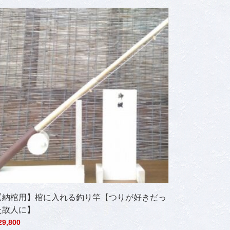
【納棺用】棺に入れる釣り竿【つりが好きだっ
た故人に】
29,800