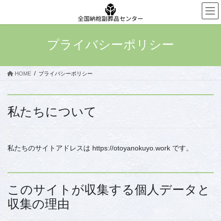
コ
ナ
ン
ビ
テ
ゲ
ン
ー
プライバシーポリシー
ツ
シ
へ
ョ
ス
ン
HOME
プライバシーポリシー
キ
に
ッ
移
プ
動
私たちについて
私たちのサイトアドレスは https://otoyanokuyo.work です。
このサイトが収集する個人データと
収集の理由