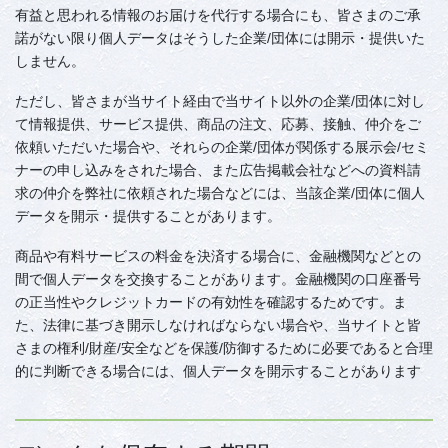
有益と思われる情報のお届けを代行する場合にも、皆さまのご承
諾がない限り個人データはそうした企業/団体には開示・提供いた
しません。
ただし、皆さまが当サイト経由で当サイト以外の企業/団体に対し
て情報提供、サービス提供、商品の注文、応募、接触、仲介をご
依頼いただいた場合や、それらの企業/団体が関係する展示会/セミ
ナーの申し込みをされた場合、また広告掲載会社などへの資料請
求の仲介を弊社に依頼された場合などには、当該企業/団体に個人
データを開示・提供することがあります。
商品や有料サービスの料金を決済する場合に、金融機関などとの
間で個人データを交換することがあります。金融機関の口座番号
の正当性やクレジットカードの有効性を確認するためです。ま
た、法律に基づき開示しなければならない場合や、当サイトと皆
さまの権利/財産/安全などを保護/防御するために必要であると合理
的に判断できる場合には、個人データを開示することがあります